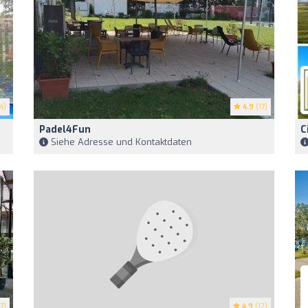
4)
4.9
(17)
Padel4Fun
C
Siehe Adresse und Kontaktdaten
7)
4.9
(12)