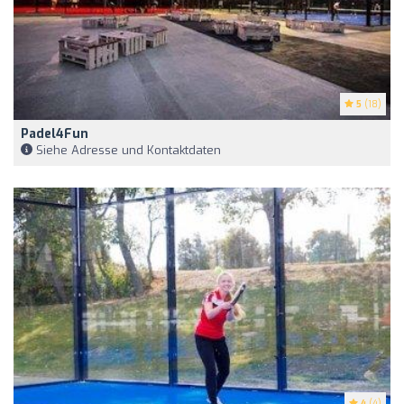
5
(18)
Padel4Fun
Siehe Adresse und Kontaktdaten
4
(4)