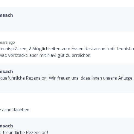
amsach
years ago
ennisplätzen, 2 Möglichkeiten zum Essen Restaurant mit Tennishal
twas versteckt, aber mit Navi gut zu erreichen.
amsach
d ausführliche Rezension. Wir freuen uns, dass Ihnen unsere Anlage
e ache daneben
amsach
d freundliche Rezension!