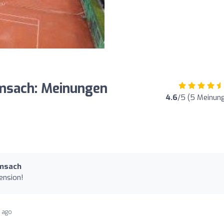
amsach: Meinungen
4.6
/5 (5 Meinun
amsach
ension!
s ago