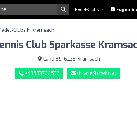
Padel-Clubs
Fügen Sie
Padel-Clubs in Kramsach
ennis Club Sparkasse Kramsa
Länd 85, 6233, Kramsach
+43533766537
th.lang@chello.at