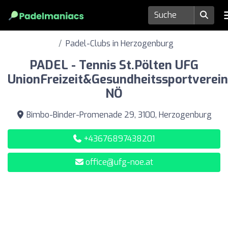
Padel-Clubs in Herzogenburg
PADEL - Tennis St.Pölten UFG
UnionFreizeit&Gesundheitssportverein
NÖ
Bimbo-Binder-Promenade 29, 3100, Herzogenburg
+43676897438201
office@ufg-noe.at