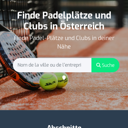
Finde Padelplätze und
Clubs in Österreich
Finde Padel-Plätze und Clubs in deiner
Nähe
Suche
Abschnitte