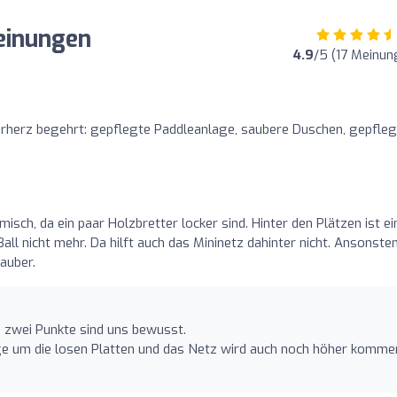
einungen
4.9
/5 (17 Meinun
erherz begehrt: gepflegte Paddleanlage, saubere Duschen, gepfle
isch, da ein paar Holzbretter locker sind. Hinter den Plätzen ist ei
all nicht mehr. Da hilft auch das Mininetz dahinter nicht. Ansonsten
auber.
e zwei Punkte sind uns bewusst.
e um die losen Platten und das Netz wird auch noch höher komme