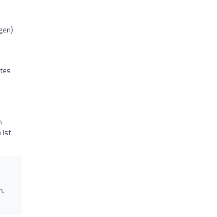
gen)
gtes
n
 ist
n.