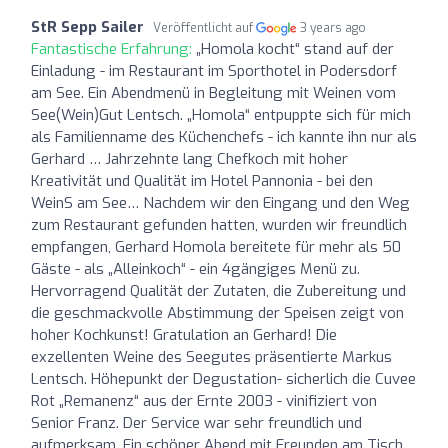
StR Sepp Sailer
Veröffentlicht auf
3 years ago
Fantastische Erfahrung:
„Homola kocht“ stand auf der
Einladung - im Restaurant im Sporthotel in Podersdorf
am See. Ein Abendmenü in Begleitung mit Weinen vom
See(Wein)Gut Lentsch. „Homola“ entpuppte sich für mich
als Familienname des Küchenchefs - ich kannte ihn nur als
Gerhard … Jahrzehnte lang Chefkoch mit hoher
Kreativität und Qualität im Hotel Pannonia - bei den
WeinS am See… Nachdem wir den Eingang und den Weg
zum Restaurant gefunden hatten, wurden wir freundlich
empfangen, Gerhard Homola bereitete für mehr als 50
Gäste - als „Alleinkoch“ - ein 4gängiges Menü zu.
Hervorragend Qualität der Zutaten, die Zubereitung und
die geschmackvolle Abstimmung der Speisen zeigt von
hoher Kochkunst! Gratulation an Gerhard! Die
exzellenten Weine des Seegutes präsentierte Markus
Lentsch. Höhepunkt der Degustation- sicherlich die Cuvee
Rot „Remanenz“ aus der Ernte 2003 - vinifiziert von
Senior Franz. Der Service war sehr freundlich und
aufmerksam. Ein schöner Abend mit Freunden am Tisch…