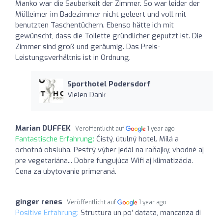
Manko war die Sauberkeit der Zimmer. So war leider der
Mülleimer im Badezimmer nicht geleert und voll mit
benutzten Taschentüchern. Ebenso hätte ich mit
gewünscht, dass die Toilette gründlicher geputzt ist. Die
Zimmer sind groß und geräumig. Das Preis-
Leistungsverhältnis ist in Ordnung.
Sporthotel Podersdorf
Vielen Dank
Marian DUFFEK
Veröffentlicht auf
1 year ago
Fantastische Erfahrung:
Čistý, útulný hotel. Milá a
ochotná obsluha. Pestrý výber jedál na raňajky, vhodné aj
pre vegetariána... Dobre fungujúca Wifi aj klimatizácia.
Cena za ubytovanie primeraná.
ginger renes
Veröffentlicht auf
1 year ago
Positive Erfahrung:
Struttura un po’ datata, mancanza di