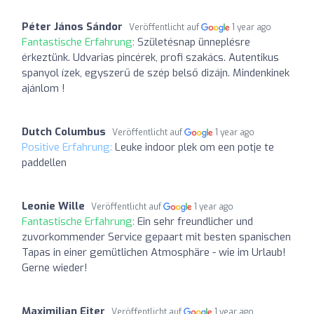
Péter János Sándor
Veröffentlicht auf
1 year ago
Fantastische Erfahrung:
Születésnap ünneplésre
érkeztünk. Udvarias pincérek, profi szakács. Autentikus
spanyol ízek, egyszerű de szép belső dizájn. Mindenkinek
ajánlom !
Dutch Columbus
Veröffentlicht auf
1 year ago
Positive Erfahrung:
Leuke indoor plek om een potje te
paddellen
Leonie Wille
Veröffentlicht auf
1 year ago
Fantastische Erfahrung:
Ein sehr freundlicher und
zuvorkommender Service gepaart mit besten spanischen
Tapas in einer gemütlichen Atmosphäre - wie im Urlaub!
Gerne wieder!
Maximilian Eiter
Veröffentlicht auf
1 year ago