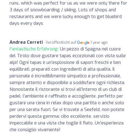
runs, which was perfect for us as we were only there for
3 days of snowboarding / skiing. Lots of shops and
restaurants and we were lucky enough to get bluebird
days every days
Andrea Cerreti
Veröffentlicht auf
1 year ago
Fantastische Erfahrung:
Un pezzo di Spagna nel cuore
del Tirolo dove gustare tapas eccezionali con vista sulle
alpi! Ogni tapas è un'esplosione di sapori freschi e ben
equilibrati, preparati con ingredienti di alta qualità. Il
personale è incredibilmente simpatico e professionale,
sempre attento e disponibile a soddisfare ogni richiesta.
Nonostante il ristorante si trovi all'interno di un club di
padel, l'ambiente è raffinato e accogliente, perfetto per
gustare una cena in relax dopo una partita o anche solo
per una serata fuori. Se vi trovate a Seefeld, non potete
perdervi questa gemma: cibo eccellente, servizio
impeccabile e una vista che toglie il fiato. Un'esperienza
che consiglio vivamente!